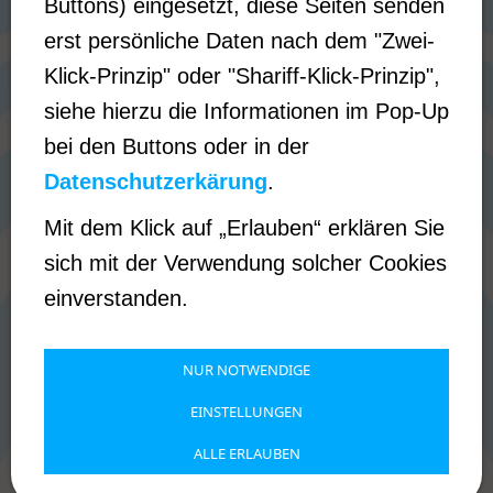
Buttons) eingesetzt, diese Seiten senden
© 2004-2026 - Thomas Lubotzki - Alle
erst persönliche Daten nach dem "Zwei-
Rechte vorbehalten
Klick-Prinzip" oder "
Shariff-Klick-Prinzip"
,
siehe hierzu die Informationen im Pop-Up
Unsere Highlights
bei den Buttons oder in der
Hobbys
Datenschutzerkärung
.
Service und Unterstützung
Mit dem Klick auf „Erlauben“ erklären Sie
Community
sich mit der Verwendung solcher Cookies
Internetseiten
einverstanden.
Fan-Shop
NUR NOTWENDIGE
EINSTELLUNGEN
Impressum
Datenschutzerklärung
ALLE ERLAUBEN
Cookies
Erklärung zur Barrierefreiheit